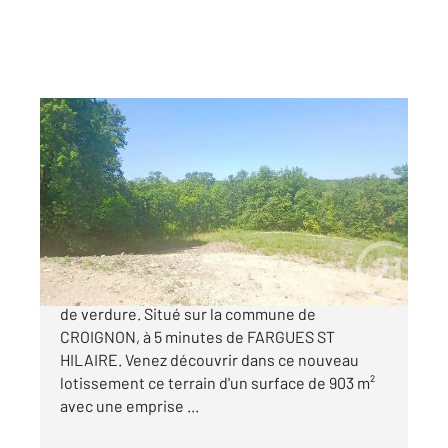
CROIGNON 33
2
903 m
Ref : 8627
Terrain à vendre
108 000 €
CROIGNON Dans un secteur calme et un écrin
de verdure. Situé sur la commune de
CROIGNON, à 5 minutes de FARGUES ST
HILAIRE. Venez découvrir dans ce nouveau
lotissement ce terrain d'un surface de 903 m²
avec une emprise ...