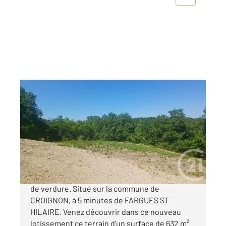
CROIGNON 33
2
632 m
Ref : 8630
Terrain à vendre
77 000 €
CROIGNON Dans un secteur calme et un écrin
de verdure. Situé sur la commune de
CROIGNON, à 5 minutes de FARGUES ST
HILAIRE. Venez découvrir dans ce nouveau
lotissement ce terrain d'un surface de 632 m²