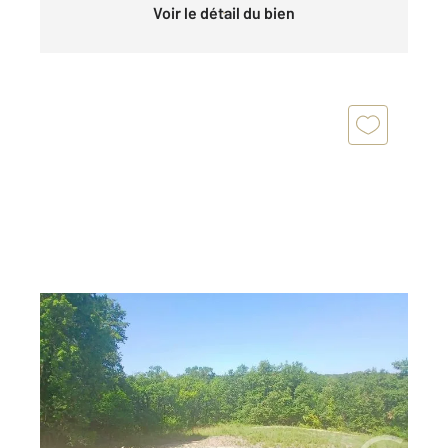
Voir le détail du bien
CROIGNON 33
2
626 m
Ref : 8631
Terrain à vendre
77 000 €