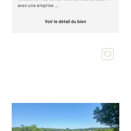
avec une emprise ...
Voir le détail du bien
CROIGNON 33
2
836 m
Ref : 8628