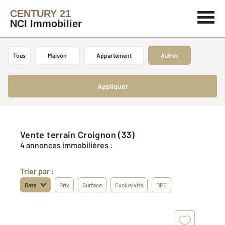
CENTURY 21
NCI Immobilier
Tous
Maison
Appartement
Autres
Appliquer
Vente terrain Croignon (33)
4 annonces immobilières :
Trier par :
Date
Prix
Surface
Exclusivité
DPE