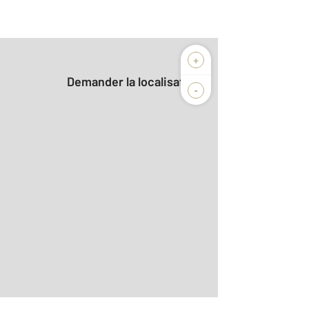
+
Demander la localisation
-
r le détail]