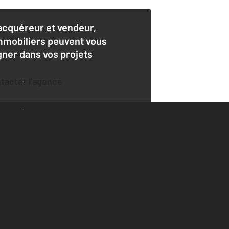
acquéreur et vendeur,
mmobiliers peuvent vous
er dans vos projets
ntacter l'agence
der une estimation