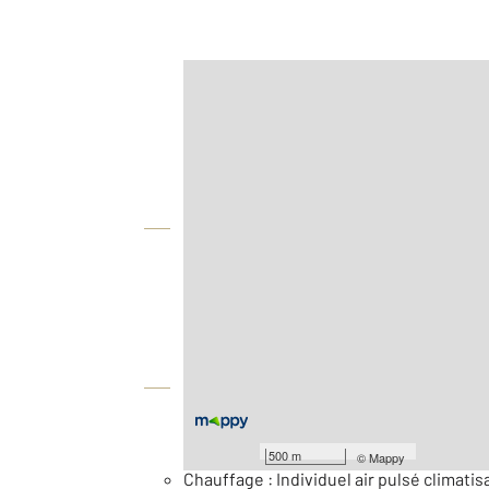
Afficher sur la carte :
Agence
Vue globale
2
Surface totale : 98 m
2
Surface terrain : 965 m
Équipements
Général
500 m
©
Mappy
Chauffage : Individuel air pulsé climatis