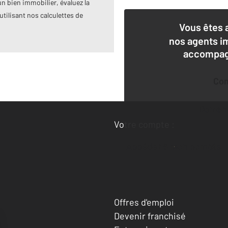
n bien immobilier, évaluez la
utilisant nos calculettes de
Vous êtes 
nos agents i
accompagn
Co
Deman
Votre compte :
Accéder à mon compte
Offres d'emploi
Devenir franchisé