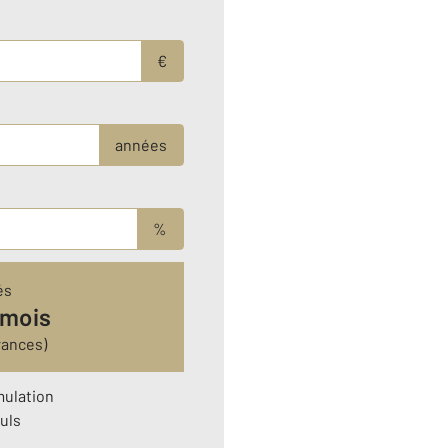
€
années
%
és
 mois
rances)
mulation
uls