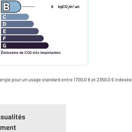
6
kgCO
/m
.an
2
2
Émissions de CO2 très importantes
rgie pour un usage standard entre 1700,0 € et 2350,0 € index
sualités
ement