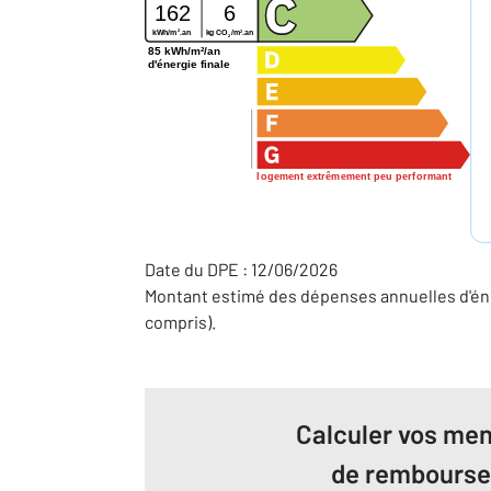
162
6
2
2
kg CO
/m
.an
kWh/m
.an
2
85 kWh/m²/an
d'énergie finale
logement extrêmement peu performant
Date du DPE : 12/06/2026
Montant estimé des dépenses annuelles d'éne
compris).
Calculer vos men
de rembours