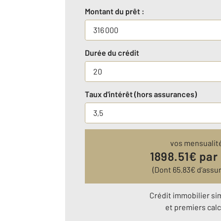
Montant du prêt :
Durée du crédit
Taux d'intérêt (hors assurances)
vos mensualit
1898.51
€ par
(Dont
65.83
€ d’assu
Crédit immobilier si
et premiers calc