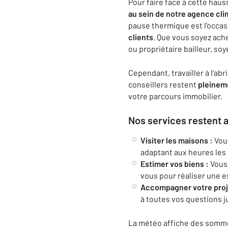
Pour faire face à cette hau
au sein de notre agence cli
pause thermique est l’occas
clients
. Que vous soyez ach
ou propriétaire bailleur, so
Cependant, travailler à l'abr
conseillers restent
pleineme
votre parcours immobilier.
Nos services restent ac
Visiter les maisons :
Vous
adaptant aux heures les 
Estimer vos biens :
Vous 
vous pour réaliser une e
Accompagner votre proj
à toutes vos questions j
La météo affiche des sommet