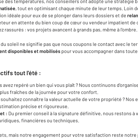
sse des températures, nos conseillers ont adopté une stratégie b
matisée
, tout en optimisant chaque minute de leur temps. Loin de
ion idéale pour eux de se plonger dans leurs dossiers et de
rela
eteur en attente du bien coup de cœur ou vendeur impatient de 
yez rassurés : vos projets avancent à grands pas, même à l'ombre.
i du soleil ne signifie pas que nous coupons le contact avec le ter
nt disponibles et mobilisés
pour vous accompagner dans toutes
tifs tout l'été :
 avez repéré un bien qui vous plaît ? Nous continuons d'organise
plus fraîches de la journée pour votre confort.
souhaitez connaître la valeur actuelle de votre propriété ? Nos 
stimation précise et rigoureuse.
et :
Du premier conseil à la signature définitive, nous restons à
uridiques, financières ou techniques.
s, mais notre engagement pour votre satisfaction reste notre p